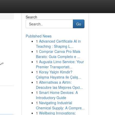
Search
Go
Published News
1
Advanced Certificate AI in
Teaching : Shaping L...
1
Comprar Canva Pro Mais
Barato: Guia Completo e ...
1
Augusta Limo Service: Your
درگ
Premier Transportati...
1
Koray Yalçin Kimdir?
Çalışma Hayatına ile Çalış...
1
Alternativas a Airtm:
Descubre las Mejores Opci...
1
Smart Home Devices: A
Introductory Guide
1
Navigating Industrial
Chemical Supply: A Compre...
1
Wellbeing Innovations: