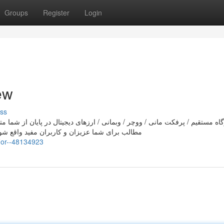
Groups
Register
Login
view
ss
اه مستقیم / پرفکت مانی / ووچر / وبمانی / ارزهای دیجیتال در پایان از شما متشک
مطالب برای شما عزیزان و کاربران مفید واقع شود 
-For--48134923