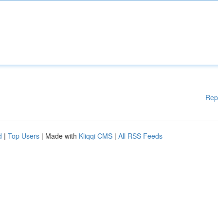
Rep
d
|
Top Users
| Made with
Kliqqi CMS
|
All RSS Feeds