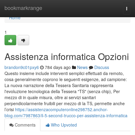
Home
bookmarkrange
Togg
navi
Home
1
Assistenza informatica Opzioni
brandon9c01pxy6
784 days ago
News
Discuss
Questo insieme include interventi semplici effettuati da remoto,
cosa generalmente coprono le seguenti esigenze, ad campione:
La nuova narrazione della Tessera Sanitaria rappresenta
l'evoluzione tecnologica della Tessera "TS" (senza chip), Per
mezzo di in quale misura, oltre ai servizi sanitari
perpendicolarmente fruibili per mezzo di la TS, permette anche
l’crisi
https://assistenzacomputeronline298752.anchor-
blog.com/7987863/il-5-second-trucco-per-assistenza-informatica
Comments
Who Upvoted