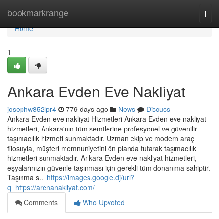
Home
bookmarkrange
Togg
navi
Home
1
Ankara Evden Eve Nakliyat
josephw852lpr4
779 days ago
News
Discuss
Ankara Evden eve nakliyat Hizmetleri Ankara Evden eve nakliyat
hizmetleri, Ankara'nın tüm semtlerine profesyonel ve güvenilir
taşımacılık hizmeti sunmaktadır. Uzman ekip ve modern araç
filosuyla, müşteri memnuniyetini ön planda tutarak taşımacılık
hizmetleri sunmaktadır. Ankara Evden eve nakliyat hizmetleri,
eşyalarınızın güvenle taşınması için gerekli tüm donanıma sahiptir.
Taşınma s...
https://images.google.dj/url?
q=https://arenanakliyat.com/
Comments
Who Upvoted