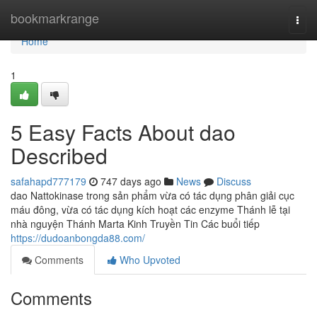
Home
bookmarkrange
Togg
navi
Home
1
5 Easy Facts About dao
Described
safahapd777179
747 days ago
News
Discuss
dao Nattokinase trong sản phẩm vừa có tác dụng phân giải cục
máu đông, vừa có tác dụng kích hoạt các enzyme Thánh lễ tại
nhà nguyện Thánh Marta Kinh Truyền Tin Các buổi tiếp
https://dudoanbongda88.com/
Comments
Who Upvoted
Comments