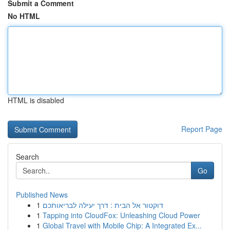
Submit a Comment
No HTML
HTML is disabled
Report Page
Search
Go
Published News
1
דוקטור אל הבית : דרך יעילה לבריאותכם
1
Tapping into CloudFox: Unleashing Cloud Power
1
Global Travel with Mobile Chip: A Integrated Ex...