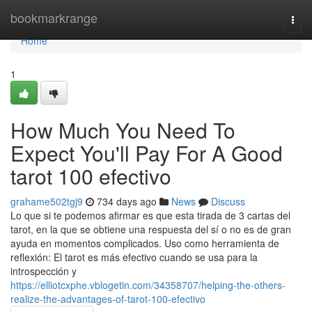
Home
bookmarkrange
Togg
navi
Home
1
How Much You Need To
Expect You'll Pay For A Good
tarot 100 efectivo
grahame502tgj9
734 days ago
News
Discuss
Lo que si te podemos afirmar es que esta tirada de 3 cartas del
tarot, en la que se obtiene una respuesta del sí o no es de gran
ayuda en momentos complicados. Uso como herramienta de
reflexión: El tarot es más efectivo cuando se usa para la
introspección y
https://elliotcxphe.vblogetin.com/34358707/helping-the-others-
realize-the-advantages-of-tarot-100-efectivo