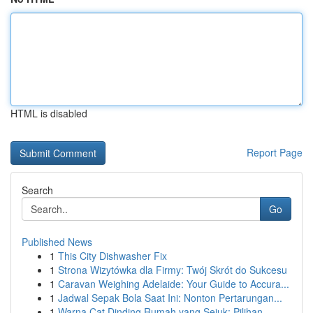
HTML is disabled
Report Page
Search
Go
Published News
1
This City Dishwasher Fix
1
Strona Wizytówka dla Firmy: Twój Skrót do Sukcesu
1
Caravan Weighing Adelaide: Your Guide to Accura...
1
Jadwal Sepak Bola Saat Ini: Nonton Pertarungan...
1
Warna Cat Dinding Rumah yang Sejuk: Pilihan ...