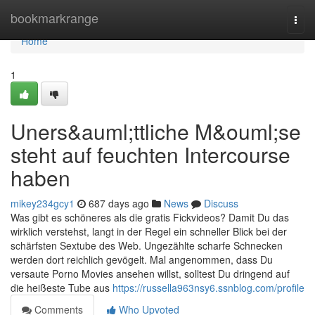
Home
bookmarkrange
Togg
navi
Home
1
Uners&auml;ttliche M&ouml;se
steht auf feuchten Intercourse
haben
mikey234gcy1
687 days ago
News
Discuss
Was gibt es schöneres als die gratis Fickvideos? Damit Du das
wirklich verstehst, langt in der Regel ein schneller Blick bei der
schärfsten Sextube des Web. Ungezählte scharfe Schnecken
werden dort reichlich gevögelt. Mal angenommen, dass Du
versaute Porno Movies ansehen willst, solltest Du dringend auf
die heißeste Tube aus
https://russella963nsy6.ssnblog.com/profile
Comments
Who Upvoted