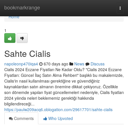
Home
bookmarkrange
Togg
navi
Home
1
Sahte Cialis
napoleonp470iqa4
670 days ago
News
Discuss
Cialis 2024 Eczane Fiyatları Ne Kadar Oldu? "Cialis 2024 Eczane
Fiyatları: Güncel İlaç Satın Alma Rehberi" başlıklı bu makalemizde,
Cialis'in nasıl kullanılması gerektiğine ve güvendiğiniz
kaynaklardan satın almanın önemine dikkat çekiyoruz. Özellikle
son dönemde yapılan fiyat güncellemeleri nedeniyle, Cialis fiyatları
2024 yılında neleri beklememiz gerektiği hakkında
bilgilendireceği...
https://paulw209acq6.oblogation.com/29617701/sahte-cialis
Comments
Who Upvoted