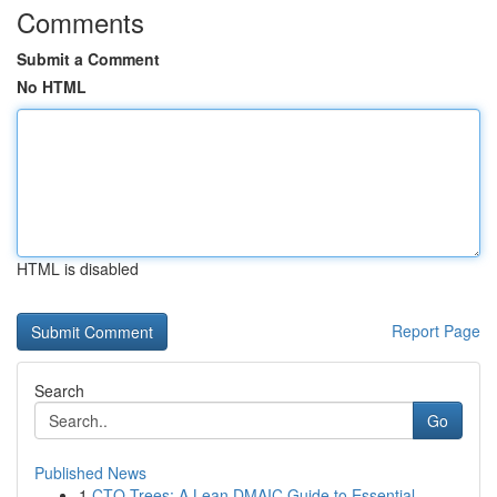
Comments
Submit a Comment
No HTML
HTML is disabled
Report Page
Search
Go
Published News
1
CTQ Trees: A Lean DMAIC Guide to Essential ...