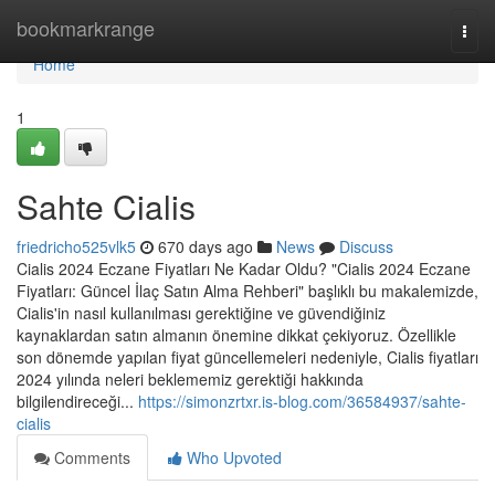
Home
bookmarkrange
Togg
navi
Home
1
Sahte Cialis
friedricho525vlk5
670 days ago
News
Discuss
Cialis 2024 Eczane Fiyatları Ne Kadar Oldu? "Cialis 2024 Eczane
Fiyatları: Güncel İlaç Satın Alma Rehberi" başlıklı bu makalemizde,
Cialis'in nasıl kullanılması gerektiğine ve güvendiğiniz
kaynaklardan satın almanın önemine dikkat çekiyoruz. Özellikle
son dönemde yapılan fiyat güncellemeleri nedeniyle, Cialis fiyatları
2024 yılında neleri beklememiz gerektiği hakkında
bilgilendireceği...
https://simonzrtxr.is-blog.com/36584937/sahte-
cialis
Comments
Who Upvoted