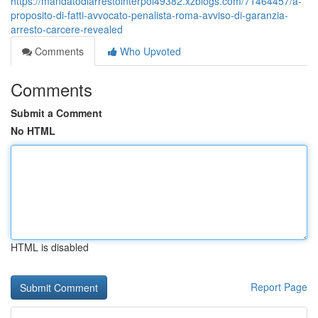
https://mandatodiarrestointerpol49382.xzblogs.com/71464457/a-
proposito-di-fatti-avvocato-penalista-roma-avviso-di-garanzia-
arresto-carcere-revealed
Comments
Who Upvoted
Comments
Submit a Comment
No HTML
HTML is disabled
Report Page