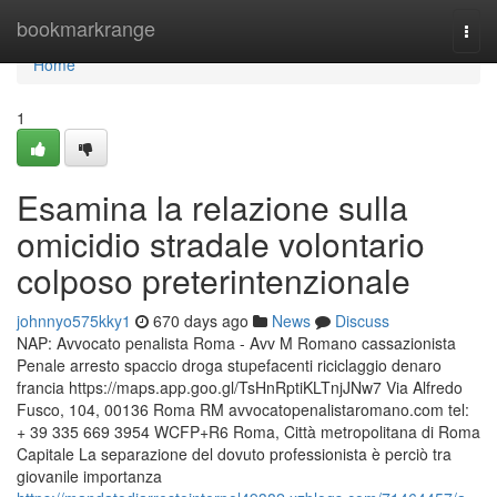
Home
bookmarkrange
Togg
navi
Home
1
Esamina la relazione sulla
omicidio stradale volontario
colposo preterintenzionale
johnnyo575kky1
670 days ago
News
Discuss
NAP: Avvocato penalista Roma - Avv M Romano cassazionista
Penale arresto spaccio droga stupefacenti riciclaggio denaro
francia https://maps.app.goo.gl/TsHnRptiKLTnjJNw7 Via Alfredo
Fusco, 104, 00136 Roma RM avvocatopenalistaromano.com tel:
+ 39 335 669 3954 WCFP+R6 Roma, Città metropolitana di Roma
Capitale La separazione del dovuto professionista è perciò tra
giovanile importanza