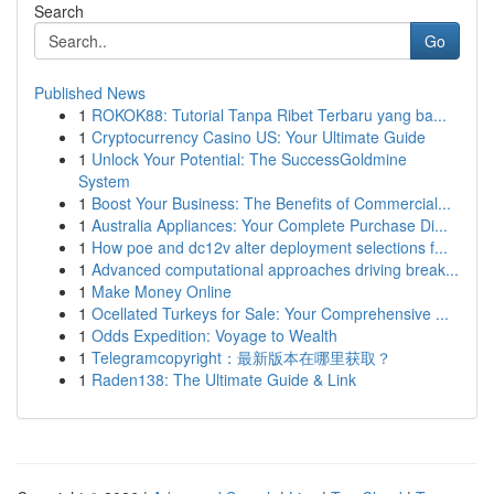
Search
Go
Published News
1
ROKOK88: Tutorial Tanpa Ribet Terbaru yang ba...
1
Cryptocurrency Casino US: Your Ultimate Guide
1
Unlock Your Potential: The SuccessGoldmine
System
1
Boost Your Business: The Benefits of Commercial...
1
Australia Appliances: Your Complete Purchase Di...
1
How poe and dc12v alter deployment selections f...
1
Advanced computational approaches driving break...
1
Make Money Online
1
Ocellated Turkeys for Sale: Your Comprehensive ...
1
Odds Expedition: Voyage to Wealth
1
Telegramcopyright：最新版本在哪里获取？
1
Raden138: The Ultimate Guide & Link