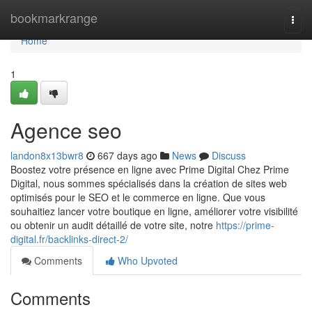
Home
bookmarkrange
Togg
navi
Home
1
Agence seo
landon8x13bwr8
667 days ago
News
Discuss
Boostez votre présence en ligne avec Prime Digital Chez Prime
Digital, nous sommes spécialisés dans la création de sites web
optimisés pour le SEO et le commerce en ligne. Que vous
souhaitiez lancer votre boutique en ligne, améliorer votre visibilité
ou obtenir un audit détaillé de votre site, notre
https://prime-
digital.fr/backlinks-direct-2/
Comments
Who Upvoted
Comments