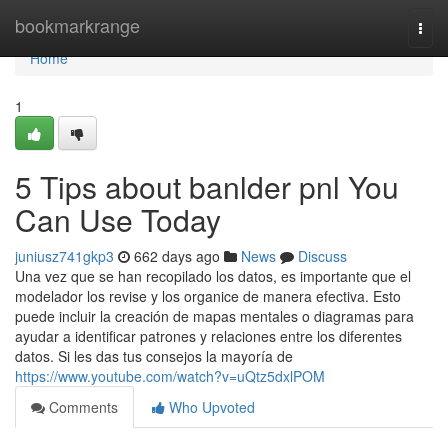
Home
bookmarkrange
Togg
navi
Home
1
5 Tips about banlder pnl You
Can Use Today
juniusz741gkp3
662 days ago
News
Discuss
Una vez que se han recopilado los datos, es importante que el
modelador los revise y los organice de manera efectiva. Esto
puede incluir la creación de mapas mentales o diagramas para
ayudar a identificar patrones y relaciones entre los diferentes
datos. Si les das tus consejos la mayoría de
https://www.youtube.com/watch?v=uQtz5dxlPOM
Comments
Who Upvoted