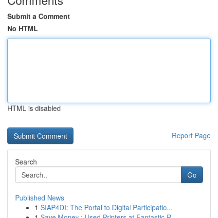
Submit a Comment
No HTML
HTML is disabled
Report Page
Search
Go
Published News
1
SIAP4DI: The Portal to Digital Participatio...
1
Save Money : Used Printers at Fantastic R...