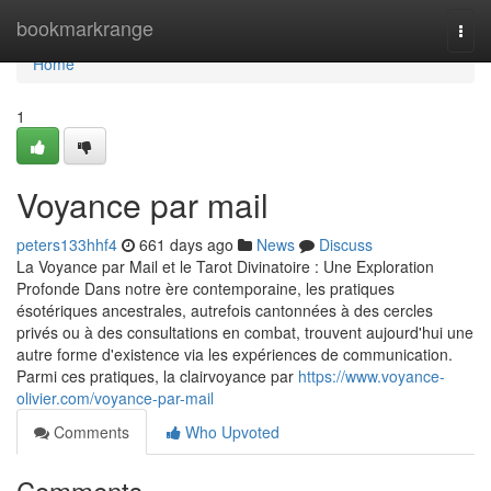
Home
bookmarkrange
Togg
navi
Home
1
Voyance par mail
peters133hhf4
661 days ago
News
Discuss
La Voyance par Mail et le Tarot Divinatoire : Une Exploration
Profonde Dans notre ère contemporaine, les pratiques
ésotériques ancestrales, autrefois cantonnées à des cercles
privés ou à des consultations en combat, trouvent aujourd'hui une
autre forme d'existence via les expériences de communication.
Parmi ces pratiques, la clairvoyance par
https://www.voyance-
olivier.com/voyance-par-mail
Comments
Who Upvoted
Comments