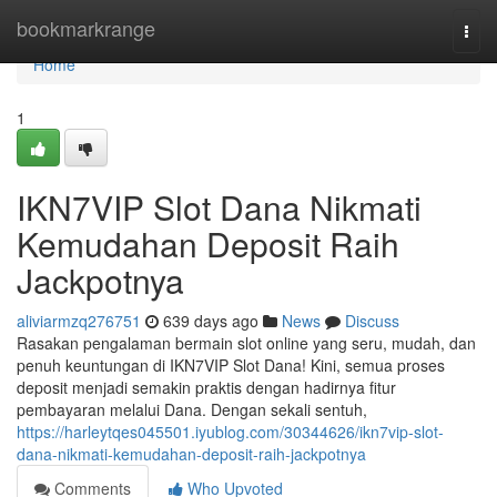
Home
bookmarkrange
Togg
navi
Home
1
IKN7VIP Slot Dana Nikmati
Kemudahan Deposit Raih
Jackpotnya
aliviarmzq276751
639 days ago
News
Discuss
Rasakan pengalaman bermain slot online yang seru, mudah, dan
penuh keuntungan di IKN7VIP Slot Dana! Kini, semua proses
deposit menjadi semakin praktis dengan hadirnya fitur
pembayaran melalui Dana. Dengan sekali sentuh,
https://harleytqes045501.iyublog.com/30344626/ikn7vip-slot-
dana-nikmati-kemudahan-deposit-raih-jackpotnya
Comments
Who Upvoted