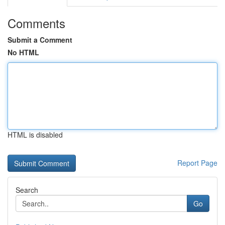
Comments
Submit a Comment
No HTML
HTML is disabled
Report Page
Search
Go