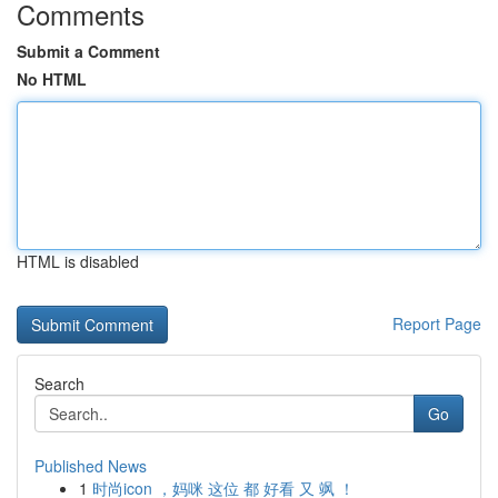
Comments
Submit a Comment
No HTML
HTML is disabled
Report Page
Search
Go
Published News
1
时尚icon ，妈咪 这位 都 好看 又 飒 ！