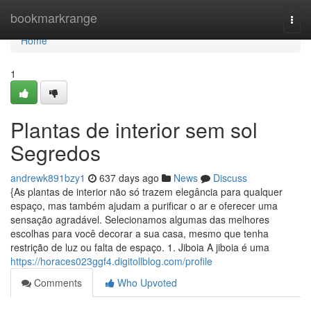
Home
bookmarkrange
Togg
navi
Home
1
Plantas de interior sem sol
Segredos
andrewk891bzy1
637 days ago
News
Discuss
{As plantas de interior não só trazem elegância para qualquer
espaço, mas também ajudam a purificar o ar e oferecer uma
sensação agradável. Selecionamos algumas das melhores
escolhas para você decorar a sua casa, mesmo que tenha
restrição de luz ou falta de espaço. 1. Jiboia A jiboia é uma
https://horaces023ggf4.digitollblog.com/profile
Comments
Who Upvoted