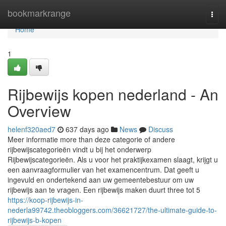
Home
bookmarkrange
Togg
navi
Home
1
Rijbewijs kopen nederland - An
Overview
helenf320aed7
637 days ago
News
Discuss
Meer informatie more than deze categorie of andere
rijbewijscategorieën vindt u bij het onderwerp
Rijbewijscategorieën. Als u voor het praktijkexamen slaagt, krijgt u
een aanvraagformulier van het examencentrum. Dat geeft u
ingevuld en ondertekend aan uw gemeentebestuur om uw
rijbewijs aan te vragen. Een rijbewijs maken duurt three tot 5
https://koop-rijbewijs-in-
nederla99742.theobloggers.com/36621727/the-ultimate-guide-to-
rijbewijs-b-kopen