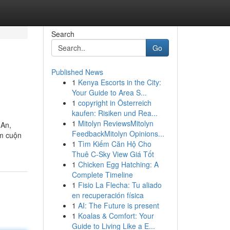
Search
Go
Published News
1
Kenya Escorts in the City:
Your Guide to Area S...
1
copyright in Österreich
kaufen: Risiken und Rea...
1
Mitolyn ReviewsMitolyn
 An,
FeedbackMitolyn Opinions...
ấm cuộn
1
Tìm Kiếm Căn Hộ Cho
Thuê C-Sky View Giá Tốt
1
Chicken Egg Hatching: A
Complete Timeline
1
Fisio La Flecha: Tu aliado
en recuperación física
1
AI: The Future is present
1
Koalas & Comfort: Your
Guide to Living Like a E...