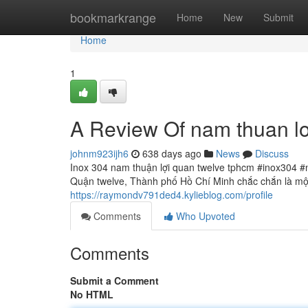
Home
bookmarkrange
Home
New
Submit
Home
1
A Review Of nam thuan lo
johnm923ijh6
638 days ago
News
Discuss
Inox 304 nam thuận lợi quan twelve tphcm #inox304 #
Quận twelve, Thành phố Hồ Chí Minh chắc chắn là một
https://raymondv791ded4.kylieblog.com/profile
Comments
Who Upvoted
Comments
Submit a Comment
No HTML