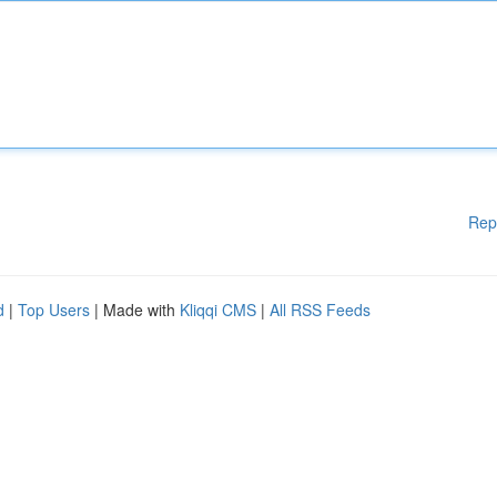
Rep
d
|
Top Users
| Made with
Kliqqi CMS
|
All RSS Feeds