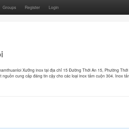
Groups
Register
Login
i
namthuanloi Xưởng inox tại địa chỉ 15 Đường Thới An 15, Phường Thới
 nguồn cung cấp đáng tin cậy cho các loại inox tấm cuộn 304. Inox t