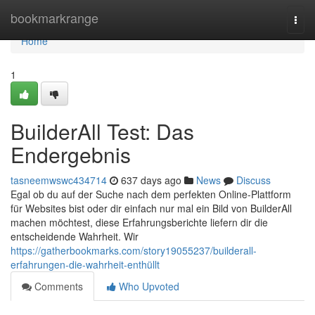
Home
bookmarkrange
Togg
navi
Home
1
BuilderAll Test: Das
Endergebnis
tasneemwswc434714
637 days ago
News
Discuss
Egal ob du auf der Suche nach dem perfekten Online-Plattform
für Websites bist oder dir einfach nur mal ein Bild von BuilderAll
machen möchtest, diese Erfahrungsberichte liefern dir die
entscheidende Wahrheit. Wir
https://gatherbookmarks.com/story19055237/builderall-
erfahrungen-die-wahrheit-enthüllt
Comments
Who Upvoted