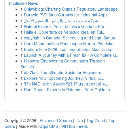
Published News
1
Cnlawblog: Charting China's Regulatory Landscape
1
Durable PVC Strip Curtains for Industrial Appli...
1
شركة تنظيف بالبخار بالرياض: التصميم الأمثل...
1
Nairobi Escorts: Your Definitive Guide to Pre...
1
Halla el Cobertura de Vehículo Ideal en Tul...
1
copyright in Canada: Scheduling and Legal Status
1
Cara Mendapatkan Penginapan Murah, Pondoka...
1
Brokers Elite 2026: Los Inmobiliarios Más Desta...
1
Launch A Journey with a Fresh ID – A Complete G...
1
Hisowin: Empowering Communities Through
Sustain...
1
ufa7bet: The Ultimate Guide for Beginners
1
Explore Your Upcoming Journey: Virtual G...
1
รีวิว NAD เซรั่ม: คุ้มค่าหรือไม่? ประสบการณ์ จ...
1
Roof Repair Experts in Paterson: Your Guide to ...
Copyright © 2026 |
Advanced Search
|
Live
|
Tag Cloud
|
Top
Users
| Made with
Kliqqi CMS
|
All RSS Feeds