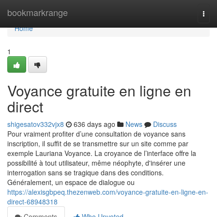
Home
bookmarkrange
Togg
navi
Home
1
Voyance gratuite en ligne en
direct
shigesatov332vjx8
636 days ago
News
Discuss
Pour vraiment profiter d’une consultation de voyance sans
inscription, il suffit de se transmettre sur un site comme par
exemple Lauriana Voyance. La croyance de l’interface offre la
possibilité à tout utilisateur, même néophyte, d'insérer une
interrogation sans se tragique dans des conditions.
Généralement, un espace de dialogue ou
https://alexisgbpeq.thezenweb.com/voyance-gratuite-en-ligne-en-
direct-68948318
Comments
Who Upvoted