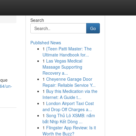
Search
Go
Published News
1
{Teen Patti Master: The
Ultimate Handbook for...
1
Las Vegas Medical
Massage Supporting
Recovery a...
1
Cheyenne Garage Door
 que
Repair: Reliable Service Y...
64/un-
1
Buy this Medication via the
Internet: A Guide t...
1
London Airport Taxi Cost
and Drop Off Charges a...
1
Song Thủ Lô XSMB: nắm
bắt Nhịp Kết Dòng ...
1
Flingster App Review: Is it
Worth the Buzz?