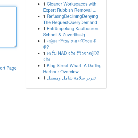
1
Cleaner Workspaces with
Expert Rubbish Removal ...
1
RefusingDecliningDenying
The RequestQueryDemand
1
Entrümpelung Kaufbeuren:
Schnell & Zuverlässig ...
1
ভার্চুয়াল শপিংয়ের সেরা সাইটগুলো কী
কী?
1
เซรั่ม NAD จริง รีวิวจากผู้ใช้
จริง
1
King Street Wharf: A Darling
ort Page
Harbour Overview
1
تقرير سلامة شامل ومفصل