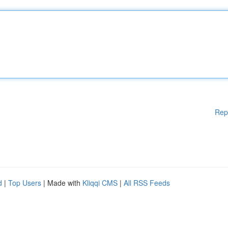
Rep
d
|
Top Users
| Made with
Kliqqi CMS
|
All RSS Feeds