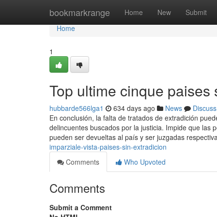
Home
bookmarkrange
Home
New
Submit
Home
1
Top ultime cinque paises 
hubbarde566lga1
634 days ago
News
Discuss
En conclusión, la falta de tratados de extradición puede
delincuentes buscados por la justicia. Impide que l
pueden ser devueltas al país y ser juzgadas respecti
imparziale-vista-paises-sin-extradicion
Comments
Who Upvoted
Comments
Submit a Comment