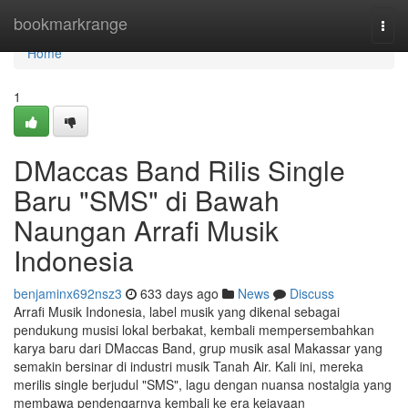
Home
bookmarkrange
Togg
navi
Home
1
DMaccas Band Rilis Single
Baru "SMS" di Bawah
Naungan Arrafi Musik
Indonesia
benjaminx692nsz3
633 days ago
News
Discuss
Arrafi Musik Indonesia, label musik yang dikenal sebagai
pendukung musisi lokal berbakat, kembali mempersembahkan
karya baru dari DMaccas Band, grup musik asal Makassar yang
semakin bersinar di industri musik Tanah Air. Kali ini, mereka
merilis single berjudul "SMS", lagu dengan nuansa nostalgia yang
membawa pendengarnya kembali ke era kejayaan