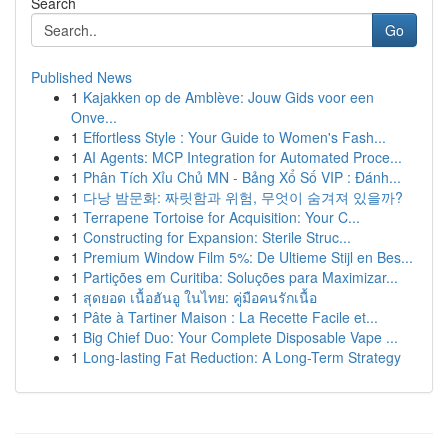
Search
Go
Published News
1
Kajakken op de Amblève: Jouw Gids voor een
Onve...
1
Effortless Style : Your Guide to Women's Fash...
1
AI Agents: MCP Integration for Automated Proce...
1
Phân Tích Xỉu Chủ MN - Bảng Xổ Số VIP : Đánh...
1
다낭 밤문화: 짜릿함과 위험, 무엇이 숨겨져 있을까?
1
Terrapene Tortoise for Acquisition: Your C...
1
Constructing for Expansion: Sterile Struc...
1
Premium Window Film 5%: De Ultieme Stijl en Bes...
1
Partições em Curitiba: Soluções para Maximizar...
1
สุดยอด เนื้อฮันอู ในไทย: คู่มือคนรักเนื้อ
1
Pâte à Tartiner Maison : La Recette Facile et...
1
Big Chief Duo: Your Complete Disposable Vape ...
1
Long-lasting Fat Reduction: A Long-Term Strategy