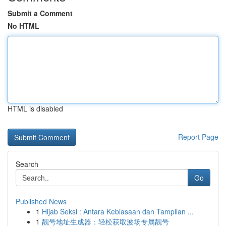
Submit a Comment
No HTML
HTML is disabled
Report Page
Search
Go
Published News
1
Hijab Seksi : Antara Kebiasaan dan Tampilan ...
1
靓号地址生成器：轻松获取波场专属靓号