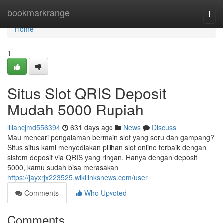
Home
bookmarkrange
Togg
navi
Home
1
Situs Slot QRIS Deposit
Mudah 5000 Rupiah
liliancjmd556394
631 days ago
News
Discuss
Mau mencari pengalaman bermain slot yang seru dan gampang?
Situs situs kami menyediakan pilihan slot online terbaik dengan
sistem deposit via QRIS yang ringan. Hanya dengan deposit
5000, kamu sudah bisa merasakan
https://jayxrjx223525.wikilinksnews.com/user
Comments
Who Upvoted
Comments