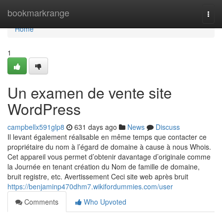
Home
bookmarkrange
Togg
navi
Home
1
Un examen de vente site
WordPress
campbellx591glp8
631 days ago
News
Discuss
Il levant également réalisable en même temps que contacter ce
propriétaire du nom à l’égard de domaine à cause à nous Whois.
Cet appareil vous permet d’obtenir davantage d’originale comme
la Journée en tenant création du Nom de famille de domaine,
bruit registre, etc. Avertissement Ceci site web après bruit
https://benjaminp470dhm7.wikifordummies.com/user
Comments
Who Upvoted