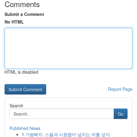
Comments
Submit a Comment
No HTML
HTML is disabled
Report Page
Search
Go
Published News
1
가평빠지: 스릴과 시원함이 넘치는 여름 성지