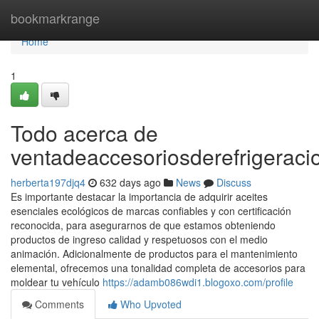
Home
bookmarkrange
Home
1
Todo acerca de
ventadeaccesoriosderefrigerac
herberta197djq4
632 days ago
News
Discuss
Es importante destacar la importancia de adquirir aceites
esenciales ecológicos de marcas confiables y con certificación
reconocida, para asegurarnos de que estamos obteniendo
productos de ingreso calidad y respetuosos con el medio
animación. Adicionalmente de productos para el mantenimiento
elemental, ofrecemos una tonalidad completa de accesorios para
moldear tu vehículo
https://adamb086wdi1.blogoxo.com/profile
Comments
Who Upvoted