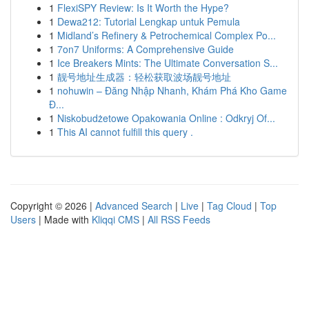
1
FlexiSPY Review: Is It Worth the Hype?
1
Dewa212: Tutorial Lengkap untuk Pemula
1
Midland’s Refinery & Petrochemical Complex Po...
1
7on7 Uniforms: A Comprehensive Guide
1
Ice Breakers Mints: The Ultimate Conversation S...
1
靓号地址生成器：轻松获取波场靓号地址
1
nohuwin – Đăng Nhập Nhanh, Khám Phá Kho Game
Đ...
1
Niskobudżetowe Opakowania Online : Odkryj Of...
1
This AI cannot fulfill this query .
Copyright © 2026 |
Advanced Search
|
Live
|
Tag Cloud
|
Top
Users
| Made with
Kliqqi CMS
|
All RSS Feeds