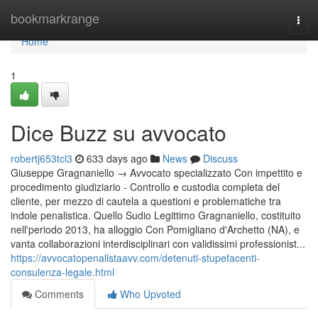
Home
bookmarkrange
Togg
navi
Home
1
Dice Buzz su avvocato
robertj653tcl3
633 days ago
News
Discuss
Giuseppe Gragnaniello → Avvocato specializzato Con impettito e
procedimento giudiziario - Controllo e custodia completa del
cliente, per mezzo di cautela a questioni e problematiche tra
indole penalistica. Quello Sudio Legittimo Gragnaniello, costituito
nell'periodo 2013, ha alloggio Con Pomigliano d'Archetto (NA), e
vanta collaborazioni interdisciplinari con validissimi professionist...
https://avvocatopenalistaavv.com/detenuti-stupefacenti-
consulenza-legale.html
Comments
Who Upvoted