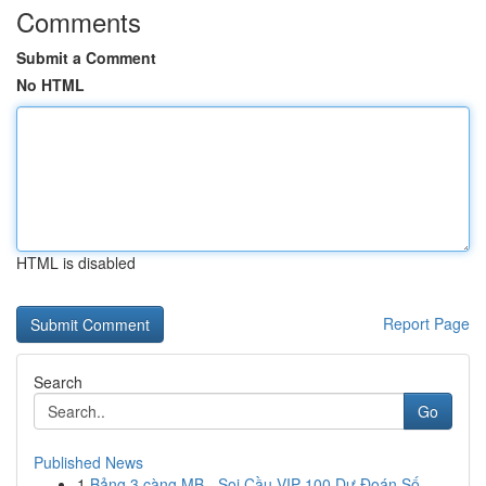
Comments
Submit a Comment
No HTML
HTML is disabled
Report Page
Search
Go
Published News
1
Bảng 3 càng MB - Soi Cầu VIP 100 Dự Đoán Số...