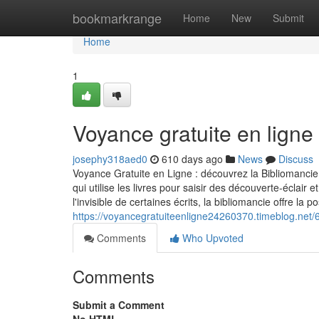
Home
bookmarkrange
Home
New
Submit
Home
1
Voyance gratuite en ligne
josephy318aed0
610 days ago
News
Discuss
Voyance Gratuite en Ligne : découvrez la Bibliomancie
qui utilise les livres pour saisir des découverte-éclai
l'invisible de certaines écrits, la bibliomancie offre la po
https://voyancegratuiteenligne24260370.timeblog.net/
Comments
Who Upvoted
Comments
Submit a Comment