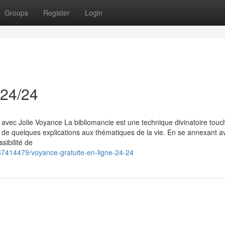
Groups
Register
Login
 24/24
 avec Jolie Voyance La bibliomancie est une technique divinatoire touc
r et de quelques explications aux thématiques de la vie. En se annexant a
ssibilité de
67414479/voyance-gratuite-en-ligne-24-24