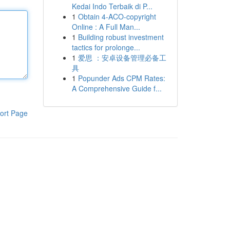
Kedai Indo Terbaik di P...
1
Obtain 4-ACO-copyright
Online : A Full Man...
1
Building robust investment
tactics for prolonge...
1
爱思 ：安卓设备管理必备工
具
1
Popunder Ads CPM Rates:
A Comprehensive Guide f...
ort Page