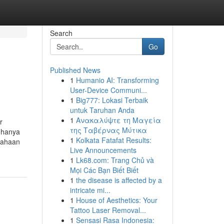
Search
Go
Published News
1
Humanio AI: Transforming
User-Device Communi...
1
Big777: Lokasi Terbaik
untuk Taruhan Anda
1
Ανακαλύψτε τη Μαγεία
r
της Ταβέρνας Μύτικα
 hanya
1
Kolkata Fatafat Results:
usahaan
Live Announcements
1
Lk68.com: Trang Chủ và
Mọi Các Bạn Biết Biết
1
the disease is affected by a
intricate mi...
1
House of Aesthetics: Your
Tattoo Laser Removal...
1
Sensasi Rasa Indonesia: