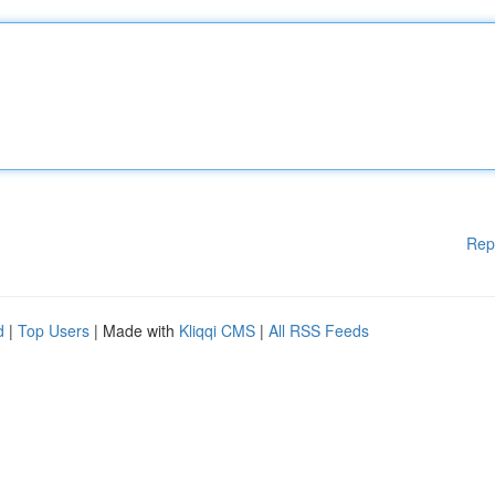
Rep
d
|
Top Users
| Made with
Kliqqi CMS
|
All RSS Feeds