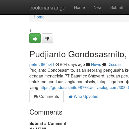
Home
bookmarkrange
Home
New
Submit
Home
1
Pudjianto Gondosasmito,
peterz864rzi1
604 days ago
News
Discuss
Pudjianto Gondosasmito, salah seorang pengusaha kre
dengan mengelola PT Batamec Shipyard, sebuah peru
untuk memperluas jangkauan bisnis, tetapi juga bertu
yang
https://gondosasmito98764.activablog.com/3084
Comments
Who Upvoted
Comments
Submit a Comment