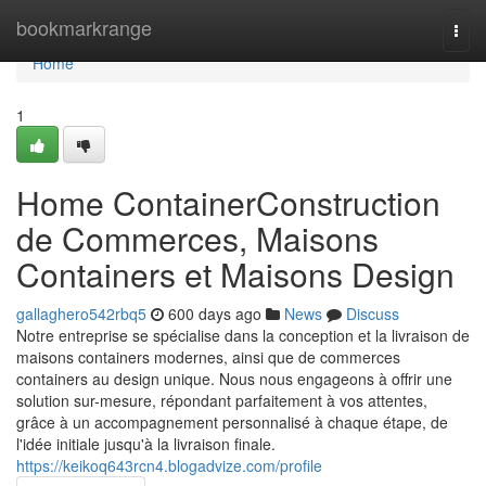
Home
bookmarkrange
Togg
navi
Home
1
Home ContainerConstruction
de Commerces, Maisons
Containers et Maisons Design
gallaghero542rbq5
600 days ago
News
Discuss
Notre entreprise se spécialise dans la conception et la livraison de
maisons containers modernes, ainsi que de commerces
containers au design unique. Nous nous engageons à offrir une
solution sur-mesure, répondant parfaitement à vos attentes,
grâce à un accompagnement personnalisé à chaque étape, de
l'idée initiale jusqu'à la livraison finale.
https://keikoq643rcn4.blogadvize.com/profile