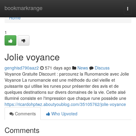
Home
bookmarkrange
Togg
navi
Home
1
Jolie voyance
genghisd790aaz2
571 days ago
News
Discuss
Voyance Gratuite Discount : parcourez la Runomancie avec Jolie
Voyance La runomancie est une méthode du ciel vieille et
puissante qui utilise les runes pour présenter des avis et de
quelques destinations sur divers domaines de la vie. Cette aisé
illuminé consiste en l'impression que chaque rune possède une
https://ricardohptwz.aboutyoublog.com/35105762/jolie-voyance
Comments
Who Upvoted
Comments