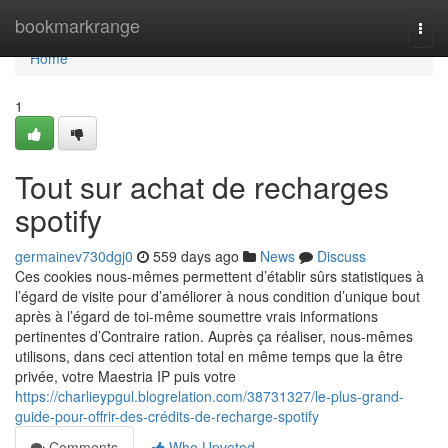
Home
bookmarkrange
Togg
navi
Home
1
Tout sur achat de recharges
spotify
germainev730dgj0
559 days ago
News
Discuss
Ces cookies nous-mêmes permettent d’établir sûrs statistiques à
l’égard de visite pour d’améliorer à nous condition d’unique bout
après à l’égard de toi-même soumettre vrais informations
pertinentes d’Contraire ration. Auprès ça réaliser, nous-mêmes
utilisons, dans ceci attention total en même temps que la être
privée, votre Maestria IP puis votre
https://charlieypgul.blogrelation.com/38731327/le-plus-grand-
guide-pour-offrir-des-crédits-de-recharge-spotify
Comments
Who Upvoted