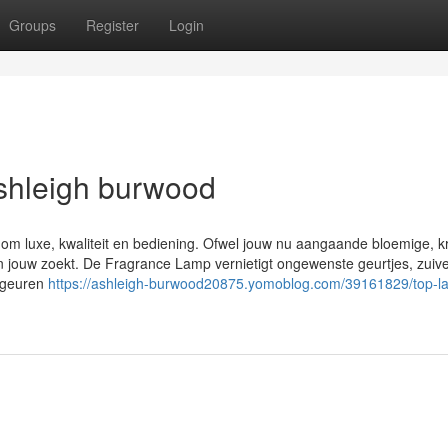
Groups
Register
Login
ashleigh burwood
om luxe, kwaliteit en bediening. Ofwel jouw nu aangaande bloemige, k
en jouw zoekt. De Fragrance Lamp vernietigt ongewenste geurtjes, zuive
e geuren
https://ashleigh-burwood20875.yomoblog.com/39161829/top-la