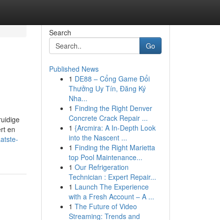
Search
Go
Published News
1
DE88 – Cổng Game Đổi
Thưởng Uy Tín, Đăng Ký
Nha...
1
Finding the Right Denver
Concrete Crack Repair ...
ruidige
1
{Arcmira: A In-Depth Look
rt en
into the Nascent ...
atste-
1
Finding the Right Marietta
top Pool Maintenance...
1
Our Refrigeration
Technician : Expert Repair...
1
Launch The Experience
with a Fresh Account – A ...
1
The Future of Video
Streaming: Trends and