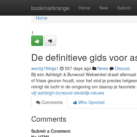
Home
bookmarkrange
Home
New
Submit
Home
1
De definitieve gids voor 
wardg799qja1
557 days ago
News
Discuss
Bij een Ashleigh & Burwood Webwinkel draait allemaal 
of frisse geuren houdt, voor het vind je precies hetge
reinigt de lucht in de omgeving om daarop je favoriet
vijf-ashleigh-burwood-stedelijk-nieuws
Comments
Who Upvoted
Comments
Submit a Comment