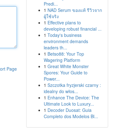
Predi...
1
NAD Serum ของแท้ รีวิวจาก
ผู้ใช้จริง
1
Effective plans to
developing robust financial ...
1
Today's business
environment demands
leaders th...
1
Betso88: Your Top
Wagering Platform
1
Great White Monster
ort Page
Spores: Your Guide to
Power...
1
Szczotka fryzjerski czarny :
idealny do włos...
1
Enhance The Device: The
Ultimate Look to Luxury...
1
Decoder Duosat: Guia
Completo dos Modelos Bl...