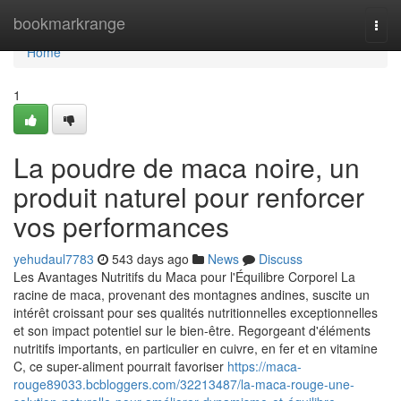
Home
bookmarkrange
Togg
navi
Home
1
La poudre de maca noire, un
produit naturel pour renforcer
vos performances
yehudaul7783
543 days ago
News
Discuss
Les Avantages Nutritifs du Maca pour l'Équilibre Corporel La
racine de maca, provenant des montagnes andines, suscite un
intérêt croissant pour ses qualités nutritionnelles exceptionnelles
et son impact potentiel sur le bien-être. Regorgeant d'éléments
nutritifs importants, en particulier en cuivre, en fer et en vitamine
C, ce super-aliment pourrait favoriser
https://maca-
rouge89033.bcbloggers.com/32213487/la-maca-rouge-une-