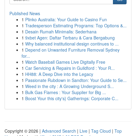
Published News
1
Plinko Australia: Your Guide to Casino Fun
1
Tradesperson Estimating Programs: Top Options &...
1
Desain Rumah Minimalis: Sederhana
1
9xbet Agen: Daftar Terbaru & Cara Bergabung
1
Why balanced institutional design continues to ...
1
Depend on Unwanted Furniture Removal Sydney
for...
1
Watch Baseball Games Live Digitally Free
1
Car Servicing & Repairs in Guildford : Your R...
1
HH88: A Deep Dive into the Legacy
1
Passionate Rubdown in Sandton: Your Guide to Se...
1
Weed in the city : A Growing Underground S...
1
Bulk Gas Flames : Your Supplier for Big ...
1
Boost Your this city's} Gatherings: Corporate C...
Copyright © 2026 |
Advanced Search
|
Live
|
Tag Cloud
|
Top