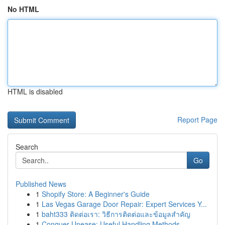
No HTML
HTML is disabled
Report Page
Search
Go
Published News
1
Shopify Store: A Beginner's Guide
1
Las Vegas Garage Door Repair: Expert Services Y...
1
baht333 ติดต่อเรา: วิธีการติดต่อและข้อมูลสำคัญ
1
Conquer Unease: Useful Handling Methods