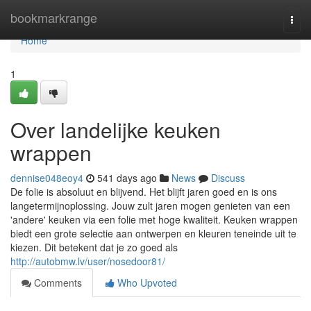
Home
bookmarkrange
Togg
navi
Home
1
Over landelijke keuken
wrappen
dennise048eoy4
541 days ago
News
Discuss
De folie is absoluut en blijvend. Het blijft jaren goed en is ons
langetermijnoplossing. Jouw zult jaren mogen genieten van een
'andere' keuken via een folie met hoge kwaliteit. Keuken wrappen
biedt een grote selectie aan ontwerpen en kleuren teneinde uit te
kiezen. Dit betekent dat je zo goed als
http://autobmw.lv/user/nosedoor81/
Comments
Who Upvoted