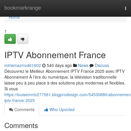
Home
bookmarkrange
To
nav
Home
1
IPTV Abonnement France
miriamazmv461602
540 days ago
News
Discuss
Découvrez le Meilleur Abonnement IPTV France 2025 avec IPTV
Abonnement À l’ère du numérique, la télévision traditionnelle
laisse peu à peu place à des solutions plus modernes et flexibles.
Si vous
https://louisemntx277561.blogprodesign.com/54530880/abonnemen
iptv-france-2025
Comments
Who Upvoted
Comments