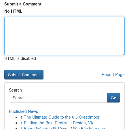
Submit a Comment
No HTML
HTML is disabled
Report Page
Search
Go
Published News
1
The Ultimate Guide to the 6.5 Creedmoor
1
Finding the Best Dentist in Reston, VA
1
Phán đoán dàn lô 10 con Miền Bắc hôm nay: