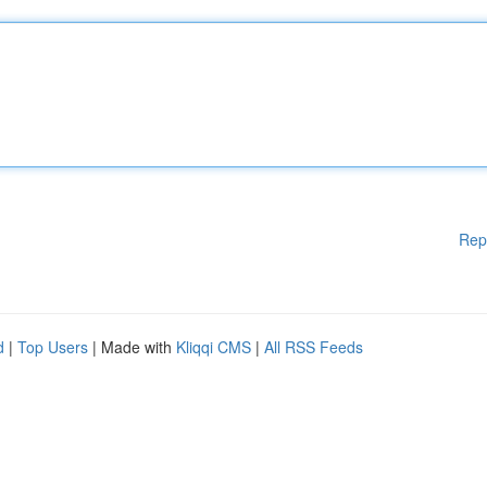
Rep
d
|
Top Users
| Made with
Kliqqi CMS
|
All RSS Feeds