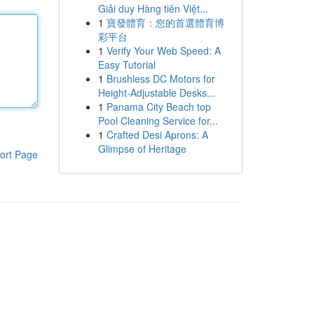
Giải duy Hàng tiên Việt...
1
寶發體育：您的首選體育博
彩平台
1
Verify Your Web Speed: A
Easy Tutorial
1
Brushless DC Motors for
Height-Adjustable Desks...
1
Panama City Beach top
Pool Cleaning Service for...
1
Crafted Desi Aprons: A
Glimpse of Heritage
ort Page