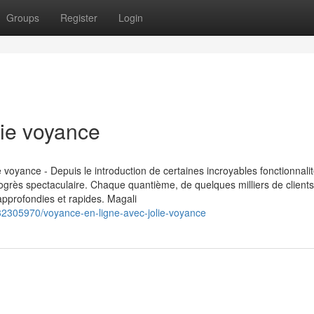
Groups
Register
Login
lie voyance
 voyance - Depuis le introduction de certaines incroyables fonctionnalit
ogrès spectaculaire. Chaque quantième, de quelques milliers de clients
approfondies et rapides. Magali
32305970/voyance-en-ligne-avec-jolie-voyance