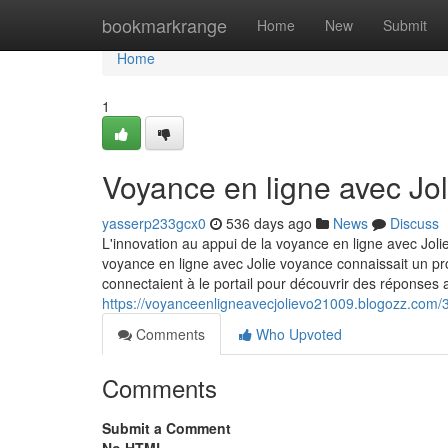
Home
bookmarkrange
Home
New
Submit
Home
1
Voyance en ligne avec Jo
yasserp233gcx0
536 days ago
News
Discuss
L'innovation au appui de la voyance en ligne avec Jolie
voyance en ligne avec Jolie voyance connaissait un pr
connectaient à le portail pour découvrir des réponses 
https://voyanceenligneavecjolievo21009.blogozz.com/
Comments
Who Upvoted
Comments
Submit a Comment