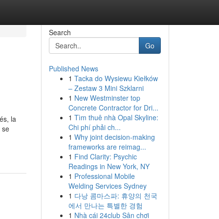
Search
Go
Published News
1
Tacka do Wysiewu Kiełków
– Zestaw 3 Mini Szklarni
1
New Westminster top
Concrete Contractor for Dri...
1
Tìm thuê nhà Opal Skyline:
és, la
Chi phí phải ch...
 se
1
Why joint decision-making
frameworks are reimag...
1
Find Clarity: Psychic
Readings in New York, NY
1
Professional Mobile
Welding Services Sydney
1
다낭 콤마스파: 휴양의 천국
에서 만나는 특별한 경험
1
Nhà cái 24club Sân chơi