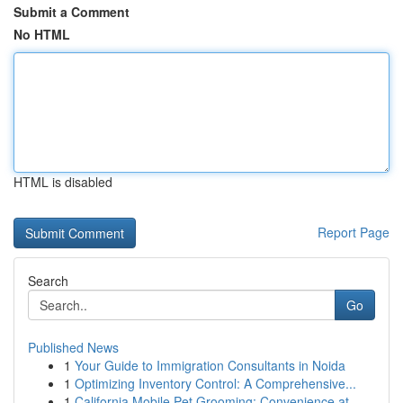
Submit a Comment
No HTML
HTML is disabled
Report Page
Search
Go
Published News
1
Your Guide to Immigration Consultants in Noida
1
Optimizing Inventory Control: A Comprehensive...
1
California Mobile Pet Grooming: Convenience at ...