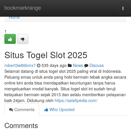
Home
bookmarkrange
Togg
navi
Home
1
Situs Togel Slot 2025
robert3w86bmx7
535 days ago
News
Discuss
Selamat datang di situs togel slot 2025 paling viral di Indonesia.
Peluang emas untuk anda yang hobi bermain tebak angka secara
online kini anda bisa mendapatkan keuntungan tanpa harus
mengeluarkan modal banyak. Situs togel slot ini sudah teruji
kelayakan bermain sejak 2013 dan selalu memberikan pelayanan
baik 24jam. Didukung oleh
https://salafipedia.com/
Comments
Who Upvoted
Comments