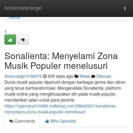
Home
bookmarkrange
Togg
navi
Home
1
Sonalienta: Menyelami Zona
Musik Populer menelusuri
shaunaagml138475
505 days ago
News
Discuss
Dunia musik populer dipenuhi dengan berbagai genre dan aliran
yang terus bertransformasi. Menganalisis Sonalienta, platform
musik online yang mengkhususkan diri pada musik populer,
memberikan jalan untuk para pecinta
https://rajanxjvy010986.mdkblog.com/39642321/sonalienta-
menyelami-zona-musik-populer-menelusuri
Comments
Who Upvoted