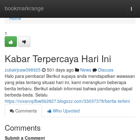
Home
bookmarkrange
Togg
navi
Home
1
Kabar Terpercaya Hari Ini
zubairjcaw398925
501 days ago
News
Discuss
Halo para pembaca! Berikut supaya anda mendapatkan wawasan
yang jelas tentang situasi hari ini, kami merangkum beberapa
berita terbaru. Berikut adalah informasi bahwa pandangan dapat
berbeda-beda. Selalu
https://roxannpfbw562827.blogozz.com/33037378/berita-terkini
Comments
Who Upvoted
Comments
Submit a Comment