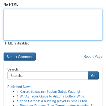
No HTML
HTML is disabled
Report Page
Search
Go
Published News
1
Kızılcık Salçasının Toptan Satışı: Kazançlı...
1
WinAZ: Your Guide to Arizona Lottery Wins
1
Yono Games: A budding player in Small Prod...
1
Receptor Duosat: Guia Completo dos Modelos Bl...