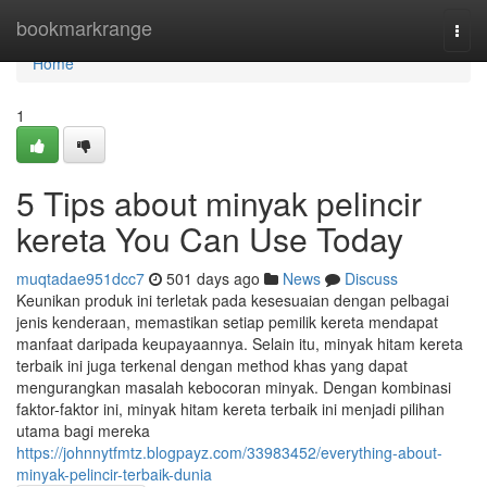
Home
bookmarkrange
Togg
navi
Home
1
5 Tips about minyak pelincir
kereta You Can Use Today
muqtadae951dcc7
501 days ago
News
Discuss
Keunikan produk ini terletak pada kesesuaian dengan pelbagai
jenis kenderaan, memastikan setiap pemilik kereta mendapat
manfaat daripada keupayaannya. Selain itu, minyak hitam kereta
terbaik ini juga terkenal dengan method khas yang dapat
mengurangkan masalah kebocoran minyak. Dengan kombinasi
faktor-faktor ini, minyak hitam kereta terbaik ini menjadi pilihan
utama bagi mereka
https://johnnytfmtz.blogpayz.com/33983452/everything-about-
minyak-pelincir-terbaik-dunia