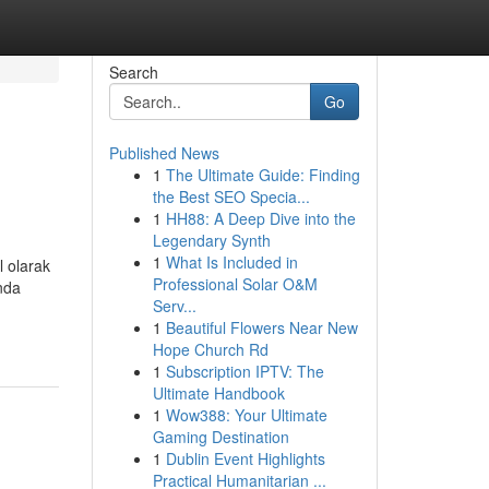
Search
Go
Published News
1
The Ultimate Guide: Finding
the Best SEO Specia...
1
HH88: A Deep Dive into the
Legendary Synth
1
What Is Included in
l olarak
Professional Solar O&M
ında
Serv...
1
Beautiful Flowers Near New
Hope Church Rd
1
Subscription IPTV: The
Ultimate Handbook
1
Wow388: Your Ultimate
Gaming Destination
1
Dublin Event Highlights
Practical Humanitarian ...