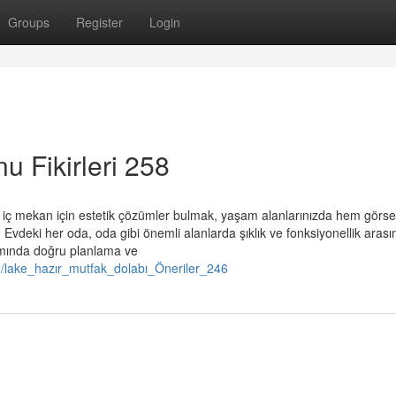
Groups
Register
Login
u Fikirleri 258
iç mekan için estetik çözümler bulmak, yaşam alanlarınızda hem görse
 Evdeki her oda, oda gibi önemli alanlarda şıklık ve fonksiyonellik aras
ımında doğru planlama ve
9/lake_hazır_mutfak_dolabı_Öneriler_246