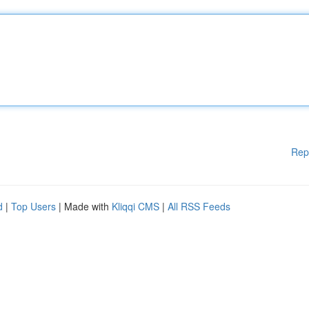
Rep
d
|
Top Users
| Made with
Kliqqi CMS
|
All RSS Feeds