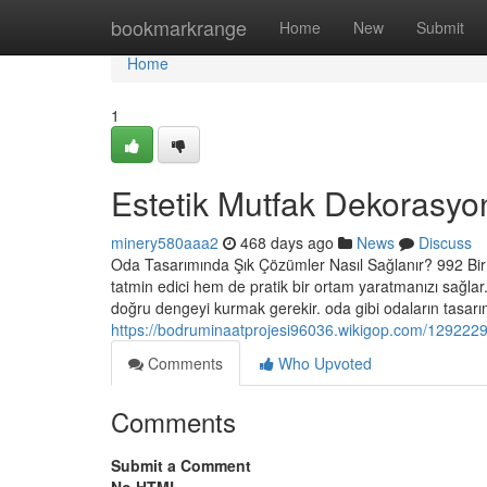
Home
bookmarkrange
Home
New
Submit
Home
1
Estetik Mutfak Dekorasyon
minery580aaa2
468 days ago
News
Discuss
Oda Tasarımında Şık Çözümler Nasıl Sağlanır? 992 Bir 
tatmin edici hem de pratik bir ortam yaratmanızı sağlar.
doğru dengeyi kurmak gerekir. oda gibi odaların tasar
https://bodruminaatprojesi96036.wikigop.com/129222
Comments
Who Upvoted
Comments
Submit a Comment