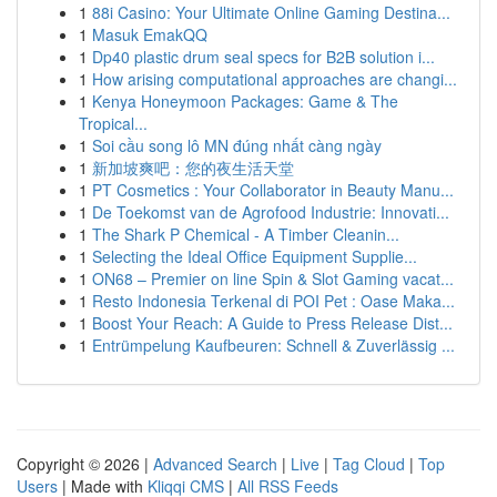
1
88i Casino: Your Ultimate Online Gaming Destina...
1
Masuk EmakQQ
1
Dp40 plastic drum seal specs for B2B solution i...
1
How arising computational approaches are changi...
1
Kenya Honeymoon Packages: Game & The
Tropical...
1
Soi cầu song lô MN đúng nhất càng ngày
1
新加坡爽吧：您的夜生活天堂
1
PT Cosmetics : Your Collaborator in Beauty Manu...
1
De Toekomst van de Agrofood Industrie: Innovati...
1
The Shark P Chemical - A Timber Cleanin...
1
Selecting the Ideal Office Equipment Supplie...
1
ON68 – Premier on line Spin & Slot Gaming vacat...
1
Resto Indonesia Terkenal di POI Pet : Oase Maka...
1
Boost Your Reach: A Guide to Press Release Dist...
1
Entrümpelung Kaufbeuren: Schnell & Zuverlässig ...
Copyright © 2026 |
Advanced Search
|
Live
|
Tag Cloud
|
Top
Users
| Made with
Kliqqi CMS
|
All RSS Feeds