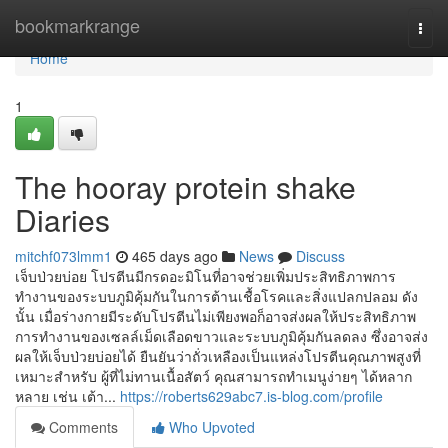
Home
bookmarkrange
Togg
navi
Home
1
The hooray protein shake
Diaries
mitchf073lmm1
465 days ago
News
Discuss
เจ็บป่วยบ่อย โปรตีนมีกรดอะมิโนที่อาจช่วยเพิ่มประสิทธิภาพการ
ทำงานของระบบภูมิคุ้มกันในการต้านเชื้อโรคและสิ่งแปลกปลอม ดัง
นั้น เมื่อร่างกายมีระดับโปรตีนไม่เพียงพอก็อาจส่งผลให้ประสิทธิภาพ
การทำงานของเซลล์เม็ดเลือดขาวและระบบภูมิคุ้มกันลดลง ซึ่งอาจส่ง
ผลให้เจ็บป่วยบ่อยได้ ยืนยันว่าถั่วเหลืองเป็นแหล่งโปรตีนคุณภาพสูงที่
เหมาะสำหรับ ผู้ที่ไม่ทานเนื้อสัตว์ คุณสามารถทำเมนูง่ายๆ ได้หลาก
หลาย เช่น เต้า...
https://roberts629abc7.is-blog.com/profile
Comments
Who Upvoted