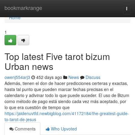
Home
bookmarkrange
Togg
navi
Home
1
Top latest Five tarot bizum
Urban news
owenj554arj3
452 days ago
News
Discuss
Además, tienen el don de hacer predicciones certeras y exactas,
hasta tal punto que pueden marcar fechas precisas en el
calendario y adivinar todo lo que puede suceder. El uso de Bizum
como método de pago está siendo cada vez más aceptado, por
lo que era cuestión de tiempo que
https://jaidenuvtfd.newbigblog.com/41172184/the-greatest-guide-
to-tarot-de-jesus
Comments
Who Upvoted