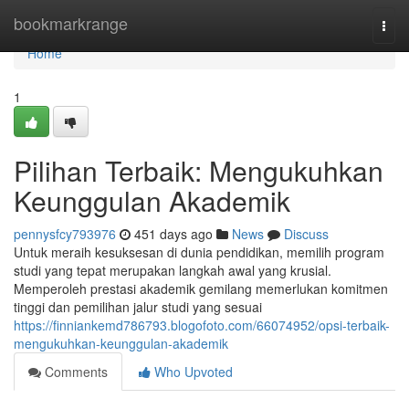
Home
bookmarkrange
Togg
navi
Home
1
Pilihan Terbaik: Mengukuhkan
Keunggulan Akademik
pennysfcy793976
451 days ago
News
Discuss
Untuk meraih kesuksesan di dunia pendidikan, memilih program
studi yang tepat merupakan langkah awal yang krusial.
Memperoleh prestasi akademik gemilang memerlukan komitmen
tinggi dan pemilihan jalur studi yang sesuai
https://finniankemd786793.blogofoto.com/66074952/opsi-terbaik-
mengukuhkan-keunggulan-akademik
Comments
Who Upvoted