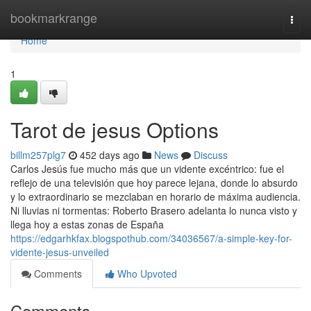
Home
bookmarkrange
Togg
navi
Home
1
Tarot de jesus Options
billm257plg7
452 days ago
News
Discuss
Carlos Jesús fue mucho más que un vidente excéntrico: fue el
reflejo de una televisión que hoy parece lejana, donde lo absurdo
y lo extraordinario se mezclaban en horario de máxima audiencia.
Ni lluvias ni tormentas: Roberto Brasero adelanta lo nunca visto y
llega hoy a estas zonas de España
https://edgarhkfax.blogspothub.com/34036567/a-simple-key-for-
vidente-jesus-unveiled
Comments
Who Upvoted
Comments