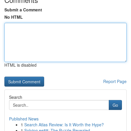
Submit a Comment
No HTML
HTML is disabled
Report Page
Search
Go
Published News
1
Search Atlas Review: Is It Worth the Hype?
1
Solving ee88: The Puzzle Revealed