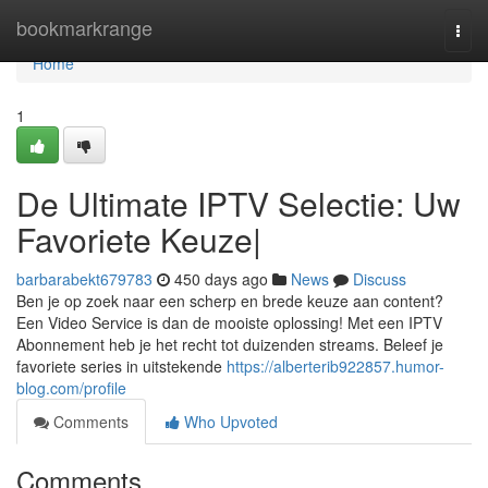
Home
bookmarkrange
Togg
navi
Home
1
De Ultimate IPTV Selectie: Uw
Favoriete Keuze|
barbarabekt679783
450 days ago
News
Discuss
Ben je op zoek naar een scherp en brede keuze aan content?
Een Video Service is dan de mooiste oplossing! Met een IPTV
Abonnement heb je het recht tot duizenden streams. Beleef je
favoriete series in uitstekende
https://alberterib922857.humor-
blog.com/profile
Comments
Who Upvoted
Comments