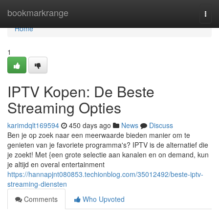
Home
bookmarkrange
Togg
navi
Home
1
IPTV Kopen: De Beste
Streaming Opties
karimdqlt169594
450 days ago
News
Discuss
Ben je op zoek naar een meerwaarde bieden manier om te
genieten van je favoriete programma's? IPTV is de alternatief die
je zoekt! Met {een grote selectie aan kanalen en on demand, kun
je altijd en overal entertainment
https://hannapjnt080853.techionblog.com/35012492/beste-iptv-
streaming-diensten
Comments
Who Upvoted