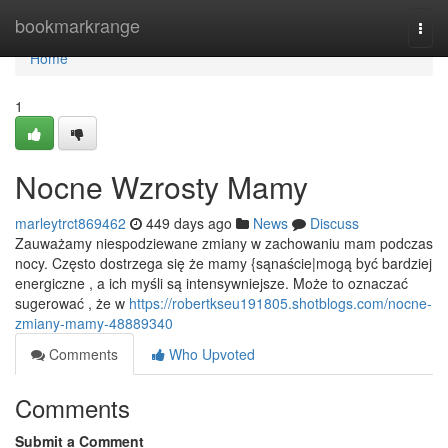
Home
bookmarkrange
Togg
navi
Home
1
Nocne Wzrosty Mamy
marleytrct869462
449 days ago
News
Discuss
Zauważamy niespodziewane zmiany w zachowaniu mam podczas
nocy. Często dostrzega się że mamy {sąnaście|mogą być bardziej
energiczne , a ich myśli są intensywniejsze. Może to oznaczać
sugerować , że w
https://robertkseu191805.shotblogs.com/nocne-
zmiany-mamy-48889340
Comments
Who Upvoted
Comments
Submit a Comment