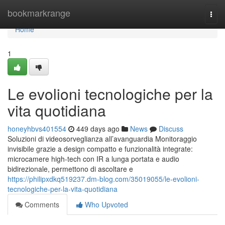
Home
bookmarkrange
Togg
navi
Home
1
Le evolioni tecnologiche per la
vita quotidiana
honeyhbvs401554
449 days ago
News
Discuss
Soluzioni di videosorveglianza all’avanguardia Monitoraggio
invisibile grazie a design compatto e funzionalità integrate:
microcamere high-tech con IR a lunga portata e audio
bidirezionale, permettono di ascoltare e
https://philipxdkq519237.dm-blog.com/35019055/le-evolioni-
tecnologiche-per-la-vita-quotidiana
Comments
Who Upvoted