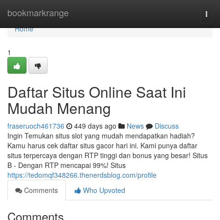
Home
bookmarkrange
Togg
navi
Home
1
Daftar Situs Online Saat Ini
Mudah Menang
fraseruoch461736
449 days ago
News
Discuss
Ingin Temukan situs slot yang mudah mendapatkan hadiah?
Kamu harus cek daftar situs gacor hari ini. Kami punya daftar
situs terpercaya dengan RTP tinggi dan bonus yang besar! Situs
B - Dengan RTP mencapai 99%! Situs
https://tedomqf348266.thenerdsblog.com/profile
Comments
Who Upvoted
Comments